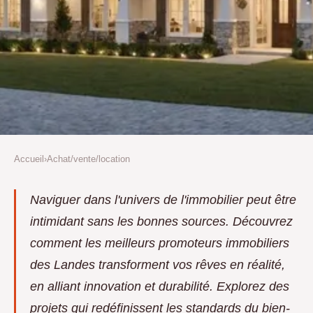
Accueil
›
Achat/vente/location
ACHAT/VENTE/LOCATION
Découvrez les meilleurs
Naviguer dans l'univers de l'immobilier peut être
intimidant sans les bonnes sources. Découvrez
promoteurs immobiliers des
comment les meilleurs promoteurs immobiliers
landes
des Landes transforment vos rêves en réalité,
Catherine
•
17 novembre 2024
•
2 min de lecture
en alliant innovation et durabilité. Explorez des
projets qui redéfinissent les standards du bien-