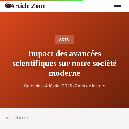
Article Zone
🌐
ACTU
Impact des avancées
scientifiques sur notre société
moderne
Catherine
•
4 février 2025
•
7 min de lecture
Accueil
›
actu